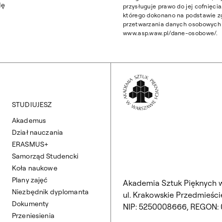
dę
przysługuje prawo do jej cofnięc
którego dokonano na podstawie z
przetwarzania danych osobowych z
www.asp.waw.pl/dane-osobowe/.
Wróć na Stronę 
STUDIUJESZ
Akademus
Dział nauczania
ERASMUS+
Samorząd Studencki
Koła naukowe
Plany zajęć
Akademia Sztuk Pięknych 
Niezbędnik dyplomanta
ul. Krakowskie Przedmieście
Dokumenty
NIP: 5250008666, REGON:
Przeniesienia