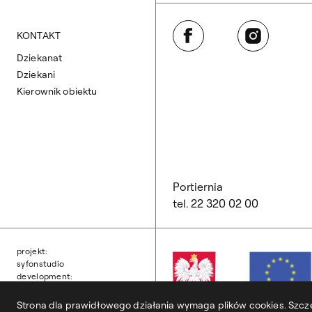
Facebook
Instagram
KONTAKT
Dziekanat
Dziekani
Kierownik obiektu
Portiernia
tel. 22 320 02 00
projekt:
syfonstudio
development:
owls department
Strona dla prawidłowego działania wymaga plików cookies. Szcze