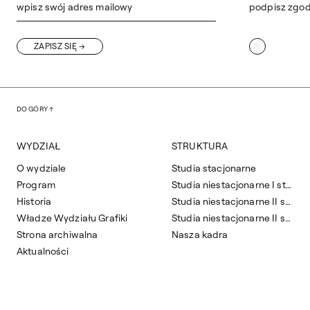
wpisz swój adres mailowy
podpisz zgo
ZAPISZ SIĘ
DO GÓRY
WYDZIAŁ
STRUKTURA
O wydziale
Studia stacjonarne
Program
Studia niestacjonarne I stopnia
Historia
Studia niestacjonarne II stopnia
Władze Wydziału Grafiki
Studia niestacjonarne II stopnia zaoczne
Strona archiwalna
Nasza kadra
Aktualności