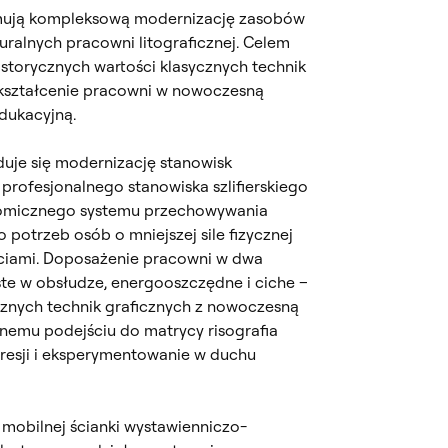
mują kompleksową modernizację zasobów
turalnych pracowni litograficznej. Celem
historycznych wartości klasycznych technik
zekształcenie pracowni w nowoczesną
edukacyjną.
uje się modernizację stanowisk
profesjonalnego stanowiska szlifierskiego
omicznego systemu przechowywania
potrzeb osób o mniejszej sile fizycznej
ciami. Doposażenie pracowni w dwa
ste w obsłudze, energooszczędne i ciche –
cznych technik graficznych z nowoczesną
yjnemu podejściu do matrycy risografia
resji i eksperymentowanie w duchu
obilnej ścianki wystawienniczo-