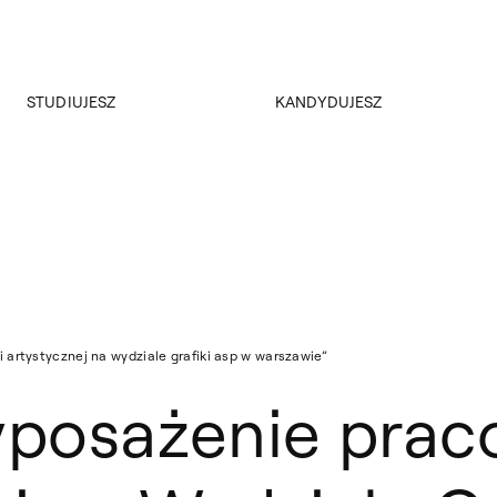
Przejdź do wyszukiwarki
Przejdź do treści
STUDIUJESZ
KANDYDUJESZ
Akademus
Rekrutacja
Dział nauczania
Konsultacje dla kandydatów
ERASMUS+
Rejestracja on-line
Samorząd Studencki
Kursy i konsultacje
Koła naukowe
Studia Podyplomowe MGA
Plany zajęć
Niezbędnik dyplomanta
Dokumenty
i artystycznej na wydziale grafiki asp w warszawie”
Przeniesienia
yposażenie praco