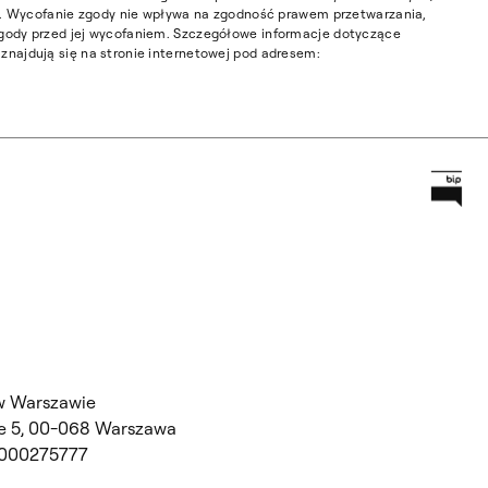
ia. Wycofanie zgody nie wpływa na zgodność prawem przetwarzania,
gody przed jej wycofaniem. Szczegółowe informacje dotyczące
najdują się na stronie internetowej pod adresem:
Prz
Główną
w Warszawie
 5,
00-068 Warszawa
 000275777