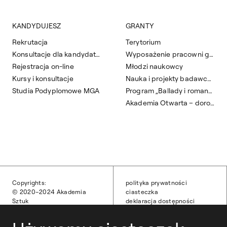
KANDYDUJESZ
GRANTY
Rekrutacja
Terytorium
Konsultacje dla kandydatów
Wyposażenie pracowni grafiki artystycznej
Rejestracja on-line
Młodzi naukowcy
Kursy i konsultacje
Nauka i projekty badawcze
Studia Podyplomowe MGA
Program „Ballady i romanse”
Akademia Otwarta – dorośli do sztuki 2025/2026
Copyrights:
polityka prywatności
© 2020–2024 Akademia
ciasteczka
Sztuk
deklaracja dostępności
Pięknych w Warszawie
obsługa techniczna
Wszelkie prawa zastrzeżone.