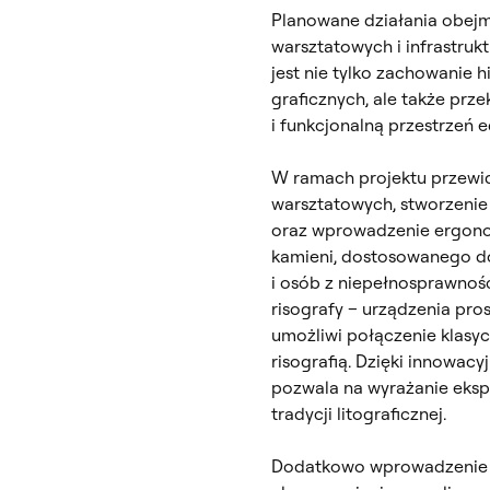
Planowane działania obej
warsztatowych i infrastruk
jest nie tylko zachowanie 
graficznych, ale także pr
i funkcjonalną przestrzeń 
W ramach projektu przewid
warsztatowych, stworzenie 
oraz wprowadzenie ergon
kamieni, dostosowanego do 
i osób z niepełnosprawnoś
risografy – urządzenia pro
umożliwi połączenie klasy
risografią. Dzięki innowac
pozwala na wyrażanie eksp
tradycji litograficznej.
Dodatkowo wprowadzenie m