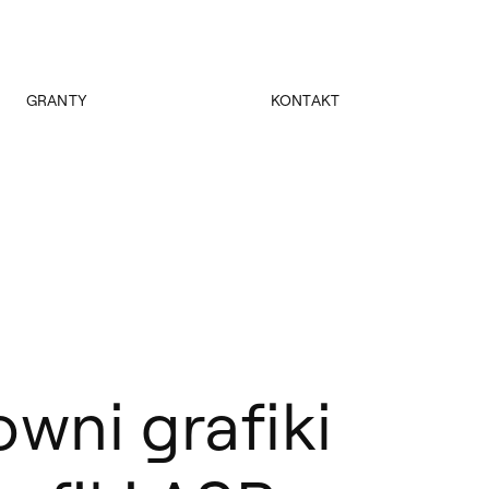
GRANTY
KONTAKT
Terytorium
Dziekanat
Wyposażenie pracowni grafiki artystycznej
Dziekani
Młodzi naukowcy
Kierownik obiektu
Nauka i projekty badawcze
Program „Ballady i romanse”
Akademia Otwarta – dorośli do sztuki 2025/2026
wni grafiki