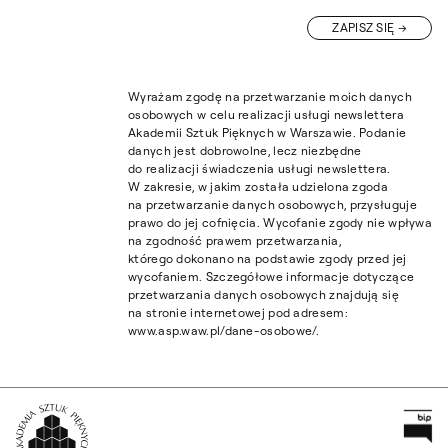
ZAPISZ SIĘ
Wyrażam zgodę na przetwarzanie moich danych
osobowych w celu realizacji usługi newslettera
Akademii Sztuk Pięknych w Warszawie. Podanie
danych jest dobrowolne, lecz niezbędne
do realizacji świadczenia usługi newslettera.
W zakresie, w jakim została udzielona zgoda
na przetwarzanie danych osobowych, przysługuje
prawo do jej cofnięcia. Wycofanie zgody nie wpływa
na zgodność prawem przetwarzania,
którego dokonano na podstawie zgody przed jej
wycofaniem. Szczegółowe informacje dotyczące
przetwarzania danych osobowych znajdują się
na stronie internetowej pod adresem:
www.asp.waw.pl/dane-osobowe/.
Pr
Wróć na Stronę Główną