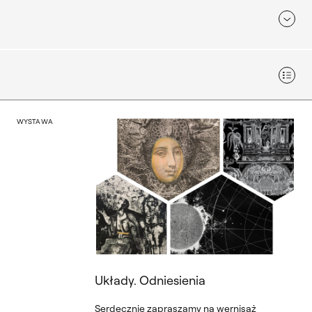
Widok
nis
Układy. Odniesienia
WYSTAWA
Układy. Odniesienia
Serdecznie zapraszamy na wernisaż