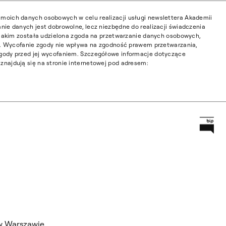
moich danych osobowych w celu realizacji usługi newslettera Akademii
nie danych jest dobrowolne, lecz niezbędne do realizacji świadczenia
w jakim została udzielona zgoda na przetwarzanie danych osobowych,
ia. Wycofanie zgody nie wpływa na zgodność prawem przetwarzania,
gody przed jej wycofaniem. Szczegółowe informacje dotyczące
najdują się na stronie internetowej pod adresem:
Prz
Główną
w Warszawie