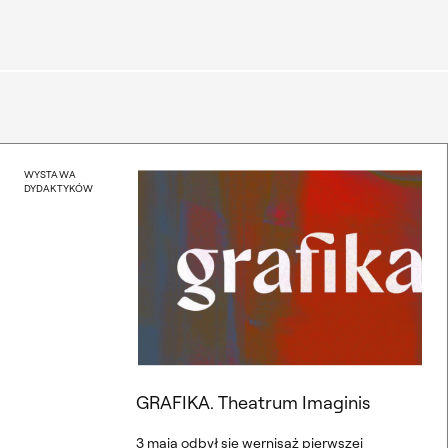
sza Dąbrowskiego
GRAFIKA. Theatrum Imagi
WYSTAWA
DYDAKTYKÓW
GRAFIKA. Theatrum Imaginis
3 maja odbył się wernisaż pierwszej