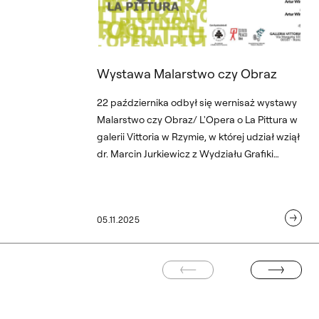
Wystawa Malarstwo czy Obraz
22 października odbył się wernisaż wystawy
Malarstwo czy Obraz/ L'Opera o La Pittura w
galerii Vittoria w Rzymie, w której udział wziął
dr. Marcin Jurkiewicz z Wydziału Grafiki
warszawskiej ASP.
05.11.2025
POPRZEDNIA STRONA
NASTĘPNA STR