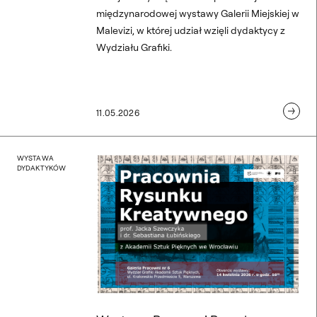
międzynarodowej wystawy Galerii Miejskiej w
Malevizi, w której udział wzięli dydaktycy z
Wydziału Grafiki.
11.05.2026
 pedagogów Katedry Rysun
Wystawa Pracowni Rysun
WYSTAWA
DYDAKTYKÓW