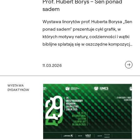
Prof. Hubert Borys – Sen ponad
sadem
Wystawa linorytów prof. Huberta Borysa „Sen
ponad sadem” prezentuje cykl grafik, w
których motywy natury, codzienności i wątki
biblijne splatają się w oszczędne kompozycje
czerni, szarości i bieli, ukazując mistrzostwo
artysty w tej wymagającej technice linorytu
11.03.2026
ywu ASSMBL
29. Międzynarodowy Wscho
WYSTAWA
DYDAKTYKÓW