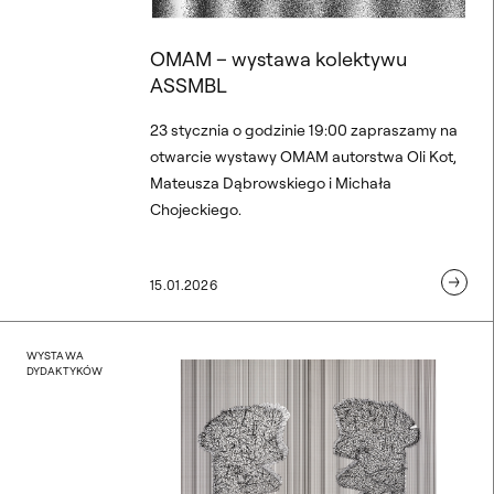
OMAM – wystawa kolektywu
ASSMBL
23 stycznia o godzinie 19:00 zapraszamy na
otwarcie wystawy OMAM autorstwa Oli Kot,
Mateusza Dąbrowskiego i Michała
Chojeckiego.
15.01.2026
ila Zaleskiego w Galerii U
Wystawa Gry znaczeń – pr
WYSTAWA
DYDAKTYKÓW