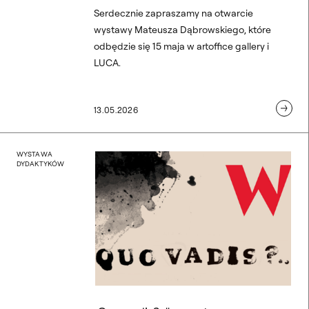
Serdecznie zapraszamy na otwarcie
wystawy Mateusza Dąbrowskiego, które
odbędzie się 15 maja w artoffice gallery i
LUCA.
13.05.2026
„Quo vadis?…” – wystawa
WYSTAWA
DYDAKTYKÓW