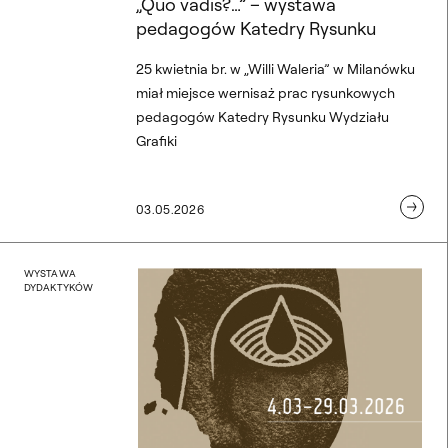
„Quo vadis?…” – wystawa
pedagogów Katedry Rysunku
25 kwietnia br. w „Willi Waleria” w Milanówku
miał miejsce wernisaż prac rysunkowych
pedagogów Katedry Rysunku Wydziału
Grafiki
03.05.2026
Piotr Siwczuk – „Na ścież
WYSTAWA
DYDAKTYKÓW