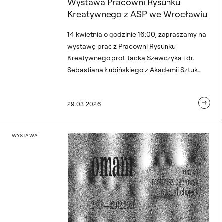
Wystawa Pracowni Rysunku
Kreatywnego z ASP we Wrocławiu
14 kwietnia o godzinie 16:00, zapraszamy na
wystawę prac z Pracowni Rysunku
Kreatywnego prof. Jacka Szewczyka i dr.
Sebastiana Łubińskiego z Akademii Sztuk
Pięknych we Wrocławiu.
29.03.2026
kach czasu”
OMAM – wystawa kolekt
WYSTAWA