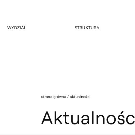
WYDZIAŁ
STRUKTURA
Lista: Aktualności
O wydziale
Studia stacjonarne
Program
Studia niestacjonarne I stopnia
Historia
Studia niestacjonarne II stopnia
Władze Wydziału Grafiki
Studia niestacjonarne II stopnia zaoczne
Strona archiwalna
Nasza kadra
Aktualności
strona główna
/
aktualności
Aktualnośc