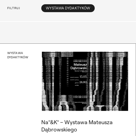
Opcje filtrowania
WYSTAWA DYDAKTYKÓW
FILTRUJ
Na⁺&K⁺ – Wystawa Mateu
WYSTAWA
DYDAKTYKÓW
Na⁺&K⁺ – Wystawa Mateusza
Dąbrowskiego