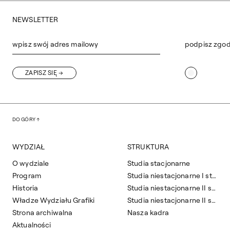
NEWSLETTER
wpisz swój adres mailowy
podpisz zgo
ZAPISZ SIĘ
DO GÓRY
WYDZIAŁ
STRUKTURA
O wydziale
Studia stacjonarne
Program
Studia niestacjonarne I stopnia
Historia
Studia niestacjonarne II stopnia
Władze Wydziału Grafiki
Studia niestacjonarne II stopnia zaoczne
Strona archiwalna
Nasza kadra
Aktualności