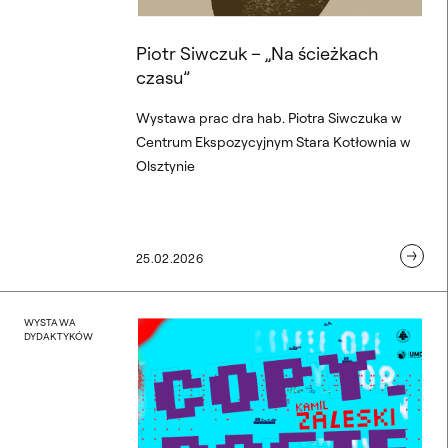
Piotr Siwczuk – „Na ścieżkach
czasu”
Wystawa prac dra hab. Piotra Siwczuka w
Centrum Ekspozycyjnym Stara Kotłownia w
Olsztynie
25.02.2026
Copy. Paste. Wystawa Kam
WYSTAWA
DYDAKTYKÓW