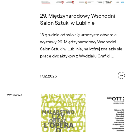
29. Międzynarodowy Wschodni
Salon Sztuki w Lublinie
13 grudnia odbyło się uroczyste otwarcie
wystawy 29. Międzynarodowy Wschodni
Salon Sztuki w Lublinie, na której znalazły się
prace dydaktyków z Wydziału Grafiki i
Wydziału Malarstwa warszawskiej ASP.
Grand Prix otrzymał dr Mariusz Filipowicz.
17.12.2025
MCS
of. Andrzej Węcławski
Wystawa Malarstwo czy 
WYSTAWA