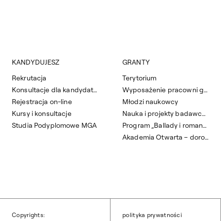
KANDYDUJESZ
GRANTY
Rekrutacja
Terytorium
Konsultacje dla kandydatów
Wyposażenie pracowni grafiki artystycznej
Rejestracja on-line
Młodzi naukowcy
Kursy i konsultacje
Nauka i projekty badawcze
Studia Podyplomowe MGA
Program „Ballady i romanse”
Akademia Otwarta – dorośli do sztuki 2025/2026
Copyrights:
polityka prywatności