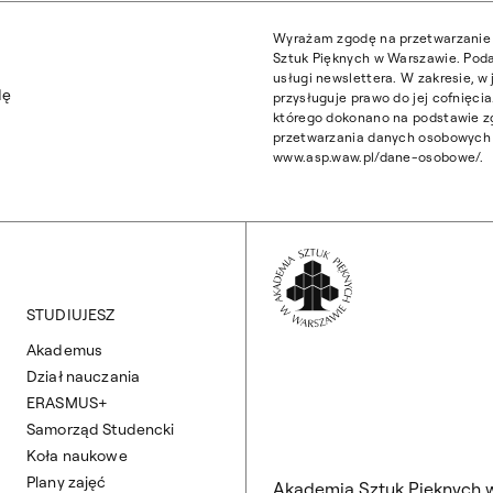
Wyrażam zgodę na przetwarzanie 
Sztuk Pięknych w Warszawie. Poda
usługi newslettera. W zakresie, 
dę
przysługuje prawo do jej cofnięc
którego dokonano na podstawie z
przetwarzania danych osobowych z
www.asp.waw.pl/dane-osobowe/.
Wróć na Stronę 
STUDIUJESZ
Akademus
Dział nauczania
ERASMUS+
Samorząd Studencki
Koła naukowe
Plany zajęć
Akademia Sztuk Pięknych 