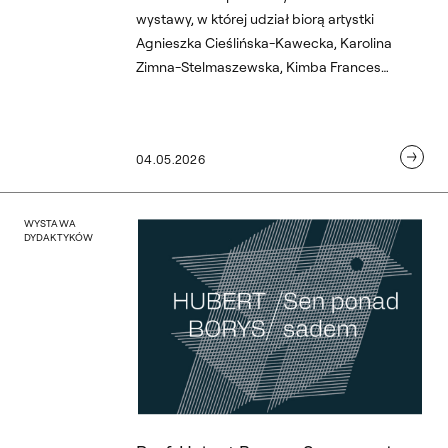
wystawy, w której udział biorą artystki
Agnieszka Cieślińska-Kawecka, Karolina
Zimna-Stelmaszewska, Kimba Frances
Kerner i Irena Lawruszko. Otwarcie odbędzie
się 8 maja o godzinie 19:00 w lokalu PERS.
04.05.2026
ku
ku Kreatywnego z ASP we 
Prof. Hubert Borys – Sen
WYSTAWA
DYDAKTYKÓW