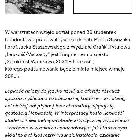
Otwórz
Otwórz okno dialogowe, slajd numer: 5
W warsztatach wzięło udział ponad 30 studentek
i studentów z pracowni rysunku dr. hab. Piotra Siwczuka
i prof. Jacka Staszewskiego z Wydziału Grafiki. Tytułowa
„Lepkość/Viscosity” jest fragmentem projektu
„Semiofest Warszawa, 2026 – Lepkość”,
którego podsumowanie będzie miało miejsce w maju
2026 r.
Lepkość należy do języka fizyki, ale oferuje również
sposób myślenia o współczesnej kulturze – ani stałej,
ani ciekłej, ani płynnej, lecz charakteryzującej się
gęstością i lepkością. W interpretacji hasła „lepkość”
studenci mieli pełną swobodę artystycznej wypowiedzi
– zarówno w wymiarze znaczeniowym, jak i formalnym.
Mógł to być klasyczny rysunek, instalacja, działanie