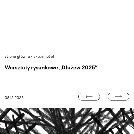
Przejdź do wyszukiwarki
Przejdź do treści
strona główna
/
aktualności
Warsztaty rysunkowe „Dłużew 2025”
OBRONY MAGI
08.12.2025
NIENIE DLA MAI PADUSIŃSKIEJ I MARIUSZA FILIPOWICZA