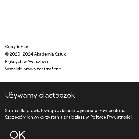
Copyrights:
© 2020–2024 Akademia Sztuk
Pięknych w Warszawie
Wszelkie prawa zastrzeżone.
Używamy ciasteczek
Strona dla prawidłowego działania wymaga plików cookies.
Szczegóły ich wykorzystania znajdziesz w Polityce Prywatności.
OK
projekt:
syfonstudio