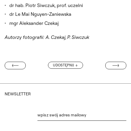
dr hab. Piotr Siwczuk, prof. uczelni
dr Le Mai Nguyen-Zaniewska
mgr Aleksander Czekaj
Autorzy fotografii: A. Czekaj, P. Siwczuk
OBRONY MAGI
UDOSTĘPNIJ
A FILIPOWICZA
NEWSLETTER
wpisz swój adres mailowy