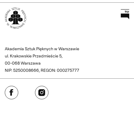
Pr
Wróć na Stronę Główną
Akademia Sztuk Pięknych w Warszawie
ul. Krakowskie Przedmieście 5,
00-068 Warszawa
NIP: 5250008666, REGON: 000275777
Facebook
Instagram