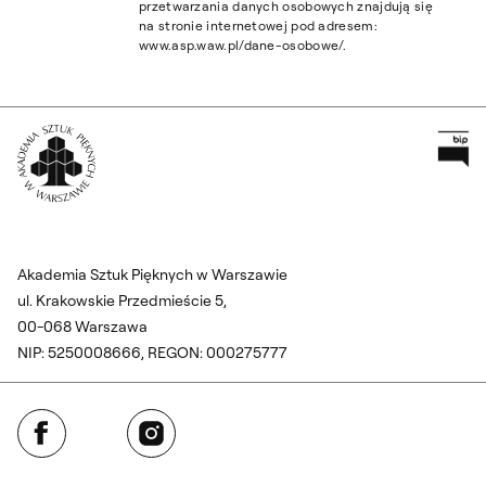
przetwarzania danych osobowych znajdują się
na stronie internetowej pod adresem:
www.asp.waw.pl/dane-osobowe/.
Pr
Wróć na Stronę Główną
Akademia Sztuk Pięknych w Warszawie
ul. Krakowskie Przedmieście 5,
00-068 Warszawa
NIP: 5250008666, REGON: 000275777
Facebook
Instagram