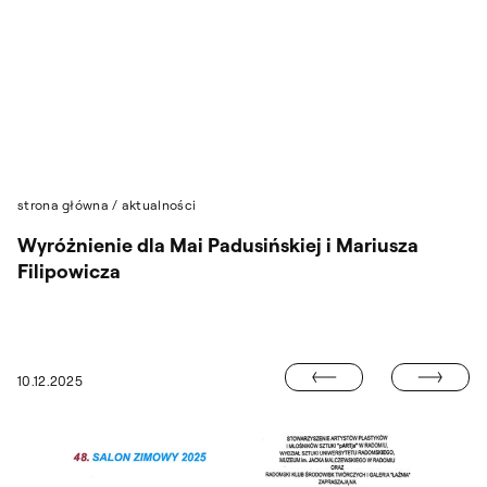
Przejdź do wyszukiwarki
Przejdź do treści
strona główna
/
aktualności
Wyróżnienie dla Mai Padusińskiej i Mariusza
Filipowicza
WARSZTATY R
10.12.2025
MIĘDZYNARODOWY WSCHODNI SALON SZTUKI W LUBLINIE