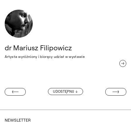
dr Mariusz Filipowicz
Artysta wyróżniony i biorący udział w wystawie
WARSZTATY R
UDOSTĘPNIJ
KI W LUBLINIE
NEWSLETTER