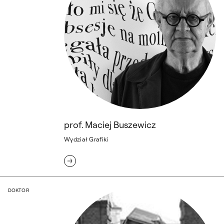
prof. Maciej Buszewicz
Wydział Grafiki
dr Paulina Buźniak
DOKTOR