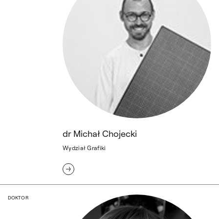
dr Michał Chojecki
Wydział Grafiki
dr Agnieszka Cieślikowska
DOKTOR