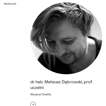
dr hab. Mateusz Dąbrowski, prof. uczelni
PROFESOR
dr hab. Mateusz Dąbrowski, prof.
uczelni
Wydział Grafiki