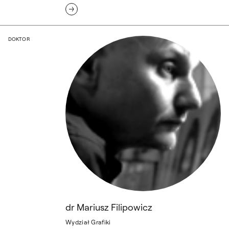
dr Mariusz Filipowicz
DOKTOR
dr Mariusz Filipowicz
Wydział Grafiki