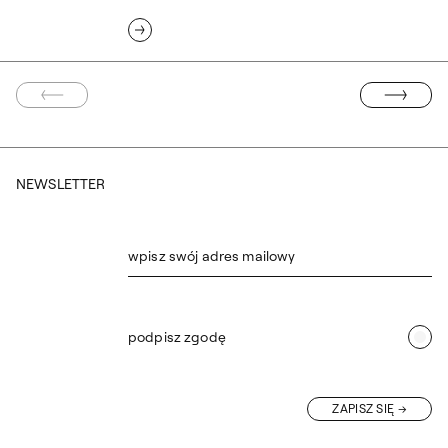
A STRONA
NASTĘPNA ST
NEWSLETTER
wpisz swój adres mailowy
podpisz zgodę
ZAPISZ SIĘ