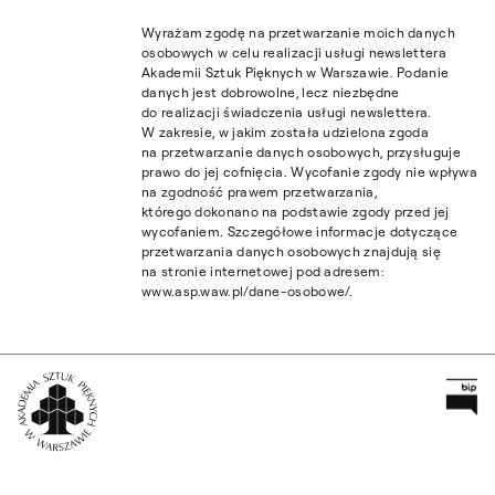
Wyrażam zgodę na przetwarzanie moich danych
osobowych w celu realizacji usługi newslettera
Akademii Sztuk Pięknych w Warszawie. Podanie
danych jest dobrowolne, lecz niezbędne
do realizacji świadczenia usługi newslettera.
W zakresie, w jakim została udzielona zgoda
na przetwarzanie danych osobowych, przysługuje
prawo do jej cofnięcia. Wycofanie zgody nie wpływa
na zgodność prawem przetwarzania,
którego dokonano na podstawie zgody przed jej
wycofaniem. Szczegółowe informacje dotyczące
przetwarzania danych osobowych znajdują się
na stronie internetowej pod adresem:
www.asp.waw.pl/dane-osobowe/.
Pr
Wróć na Stronę Główną