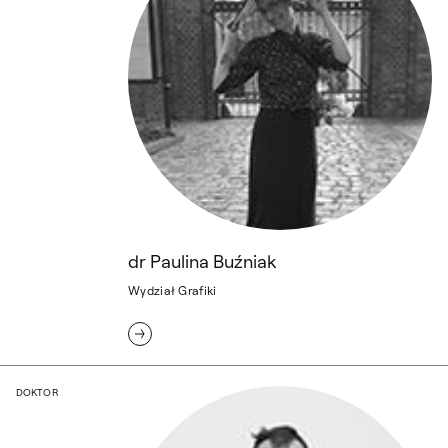
dr Paulina Buźniak
Wydział Grafiki
dr Michał Chojecki
DOKTOR