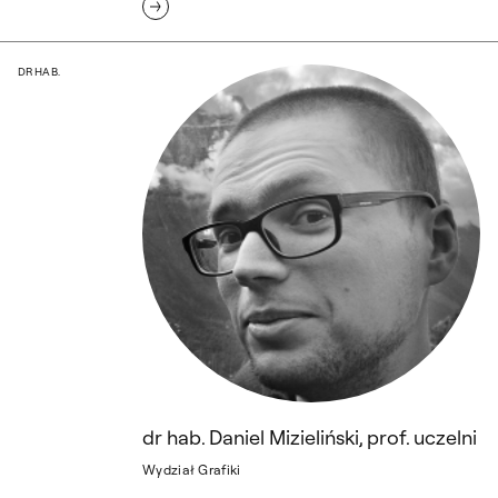
dr hab. Daniel Mizieliński, prof. uczelni
DR HAB.
dr hab. Daniel Mizieliński, prof. uczelni
Wydział Grafiki