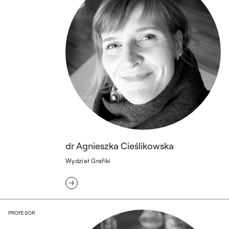
dr Agnieszka Cieślikowska
Wydział Grafiki
prof. Agnieszka Cieślińska-Kawecka
PROFESOR