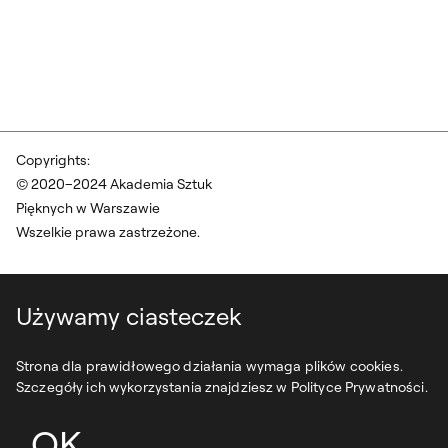
Copyrights:
© 2020–2024 Akademia Sztuk
Pięknych w Warszawie
Wszelkie prawa zastrzeżone.
Używamy ciasteczek
Strona dla prawidłowego działania wymaga plików cookies.
Szczegóły ich wykorzystania znajdziesz w Polityce Prywatności.
OK