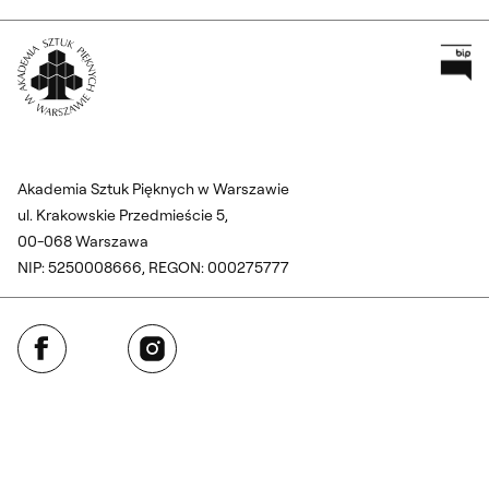
Pr
Wróć na Stronę Główną
Akademia Sztuk Pięknych w Warszawie
ul. Krakowskie Przedmieście 5,
00-068 Warszawa
NIP: 5250008666, REGON: 000275777
Facebook
Instagram