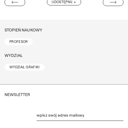
PROF. KRZYSZ
UDOSTĘPNIJ
TELMASZEWSKA
STOPIEŃ NAUKOWY
PROFESOR
WYDZIAŁ
WYDZIAŁ GRAFIKI
NEWSLETTER
wpisz swój adres mailowy