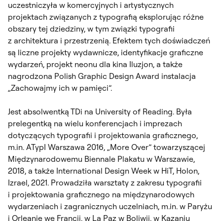
uczestniczyła w komercyjnych i artystycznych
projektach związanych z typografią eksplorując różne
obszary tej dziedziny, w tym związki typografii
z architektura i przestrzenią. Efektem tych doświadczeń
są liczne projekty wydawnicze, identyfikacje graficzne
wydarzeń, projekt neonu dla kina Iluzjon, a także
nagrodzona Polish Graphic Design Award instalacja
„Zachowajmy ich w pamięci”.
Jest absolwentką TDi na University of Reading. Była
prelegentką na wielu konferencjach i imprezach
dotyczących typografii i projektowania graficznego,
m.in. ATypI Warszawa 2016, „More Over” towarzyszącej
Międzynarodowemu Biennale Plakatu w Warszawie,
2018, a także International Design Week w HiT, Holon,
Izrael, 2021. Prowadziła warsztaty z zakresu typografii
i projektowania graficznego na międzynarodowych
wydarzeniach i zagranicznych uczelniach, m.in. w Paryżu
i Orleanie we Francji, w La Paz w Boliwii, w Kazaniu