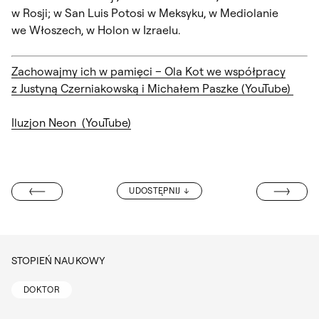
w Rosji; w San Luis Potosi w Meksyku, w Mediolanie
we Włoszech, w Holon w Izraelu.
Zachowajmy ich w pamięci – Ola Kot we współpracy
z Justyną Czerniakowską i Michałem Paszke (YouTube)
Iluzjon Neon (YouTube)
MGR JUSTYNA
UDOSTĘPNIJ
 CIEŚLIKOWSKA
STOPIEŃ NAUKOWY
DOKTOR