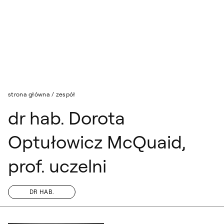
Przejdź do wyszukiwarki
Przejdź do treści
strona główna
/
zespół
dr hab. Dorota
Optułowicz McQuaid,
prof. uczelni
DR HAB.