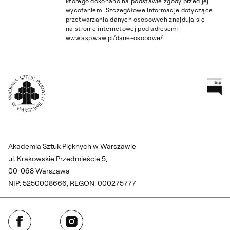
którego dokonano na podstawie zgody przed jej
wycofaniem. Szczegółowe informacje dotyczące
przetwarzania danych osobowych znajdują się
na stronie internetowej pod adresem:
www.asp.waw.pl/dane-osobowe/.
Pr
Wróć na Stronę Główną
Akademia Sztuk Pięknych w Warszawie
ul. Krakowskie Przedmieście 5,
00-068 Warszawa
NIP: 5250008666, REGON: 000275777
Facebook
Instagram