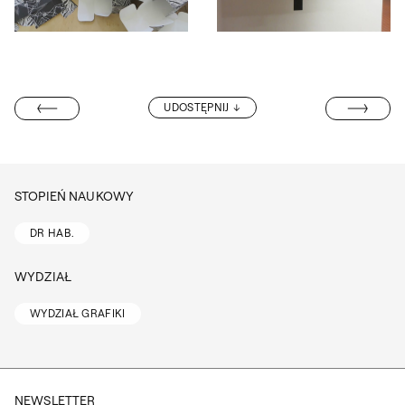
Otwórz okno dialogowe, slajd numer: 7
Otwórz okno dialogowe, slajd nu
DR STANISŁAW
UDOSTĘPNIJ
PROF. UCZELNI
STOPIEŃ NAUKOWY
DR HAB.
WYDZIAŁ
WYDZIAŁ GRAFIKI
NEWSLETTER