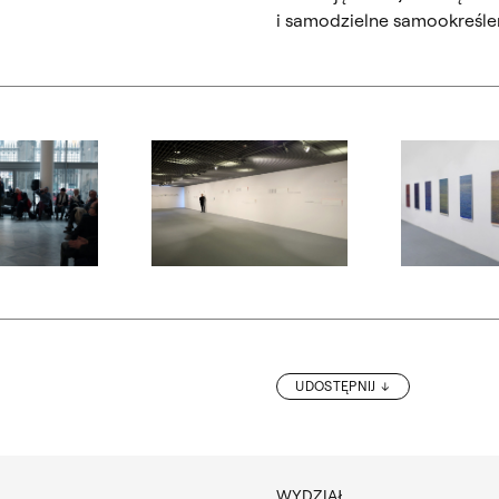
i samodzielne samookreślen
ialogowe, slajd numer: 2
Otwórz okno dialogowe, slajd numer: 3
Otwórz okno d
UDOSTĘPNIJ
WYDZIAŁ