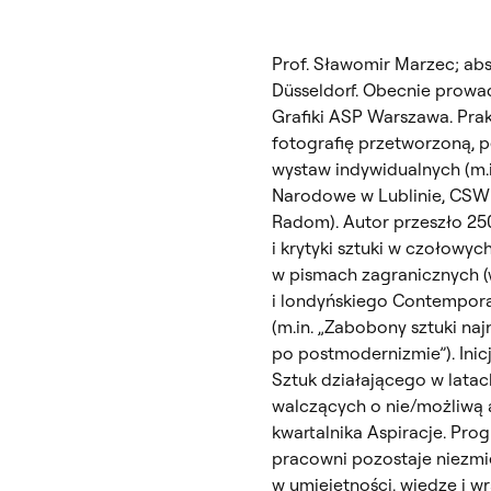
Prof. Sławomir Marzec; a
Düsseldorf. Obecnie prowa
Grafiki ASP Warszawa. Prakt
fotografię przetworzoną, p
wystaw indywidualnych (m.i
Narodowe w Lublinie, CSW
Radom). Autor przeszło 250 
i krytyki sztuki w czołowyc
w pismach zagranicznych (
i londyńskiego Contempora
(m.in. „Zabobony sztuki naj
po postmodernizmie”). Ini
Sztuk działającego w latac
walczących o nie/możliwą 
kwartalnika Aspiracje. Pr
pracowni pozostaje niezm
w umiejętności, wiedzę i 