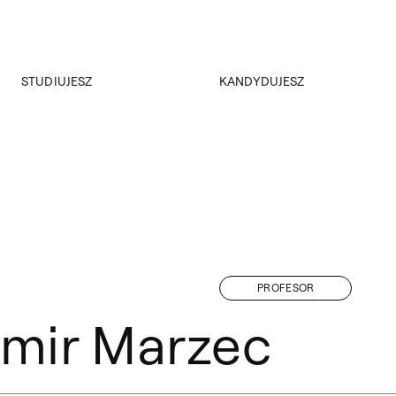
Przejdź do wyszukiwarki
Przejdź do treści
STUDIUJESZ
KANDYDUJESZ
Akademus
Rekrutacja
Dział nauczania
Konsultacje dla kandydatów
ERASMUS+
Rejestracja on-line
Samorząd Studencki
Kursy i konsultacje
Koła naukowe
Studia Podyplomowe MGA
Plany zajęć
Niezbędnik dyplomanta
Dokumenty
PROFESOR
Przeniesienia
omir Marzec