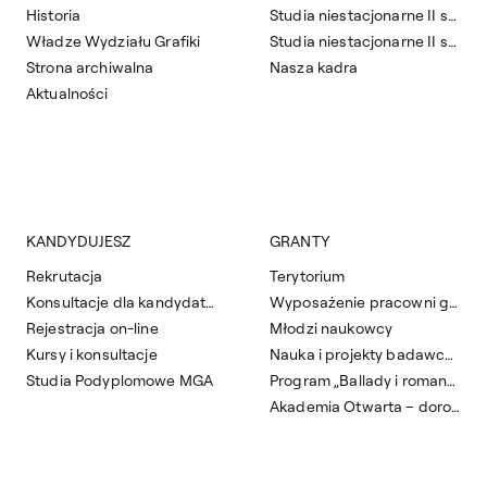
Historia
Studia niestacjonarne II stopnia
Władze Wydziału Grafiki
Studia niestacjonarne II stopnia zaoczne
Strona archiwalna
Nasza kadra
Aktualności
KANDYDUJESZ
GRANTY
Rekrutacja
Terytorium
Konsultacje dla kandydatów
Wyposażenie pracowni grafiki artystycznej
Rejestracja on-line
Młodzi naukowcy
Kursy i konsultacje
Nauka i projekty badawcze
Studia Podyplomowe MGA
Program „Ballady i romanse”
Akademia Otwarta – dorośli do sztuki 2025/2026