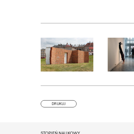
Otwórz okno dialogowe, slajd numer: 1
Otwórz okno d
DRUKUJ
STOPIEŃ NAUKOWY