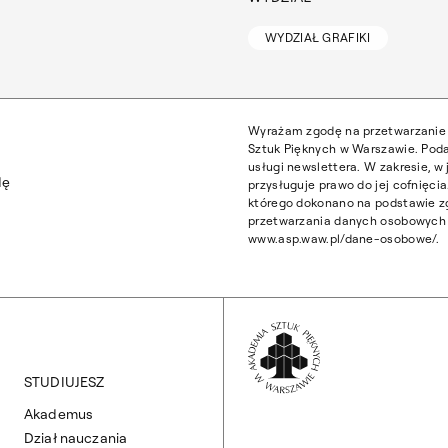
WYDZIAŁ GRAFIKI
Wyrażam zgodę na przetwarzanie 
Sztuk Pięknych w Warszawie. Poda
usługi newslettera. W zakresie, 
dę
przysługuje prawo do jej cofnięc
którego dokonano na podstawie z
przetwarzania danych osobowych z
www.asp.waw.pl/dane-osobowe/.
Wróć na Stronę 
STUDIUJESZ
Akademus
Dział nauczania