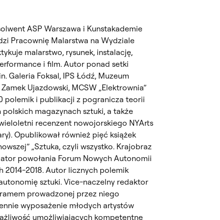
bsolwent ASP Warszawa i Kunstakademie
dzi Pracownię Malarstwa na Wydziale
ykuje malarstwo, rysunek, instalację,
erformance i film. Autor ponad setki
n. Galeria Foksal, IPS Łódź, Muzeum
 Zamek Ujazdowski, MCSW „Elektrownia”
polemik i publikacji z pogranicza teorii
h polskich magazynach sztuki, a także
wieloletni recenzent nowojorskiego NYArts
ry). Opublikował również pięć książek
nowszej” „Sztuka, czyli wszystko. Krajobraz
cjator powołania Forum Nowych Autonomii
h 2014-2018. Autor licznych polemik
autonomię sztuki. Vice-naczelny redaktor
ogramem prowadzonej przez niego
iennie wyposażenie młodych artystów
wrażliwość umożliwiających kompetentne