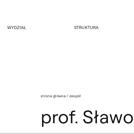
WYDZIAŁ
STRUKTURA
O wydziale
Studia stacjonarne
Program
Studia niestacjonarne I stopnia
Historia
Studia niestacjonarne II stopnia
Władze Wydziału Grafiki
Studia niestacjonarne II stopnia zaoczne
Strona archiwalna
Nasza kadra
Aktualności
strona główna
/
zespół
prof. Sław