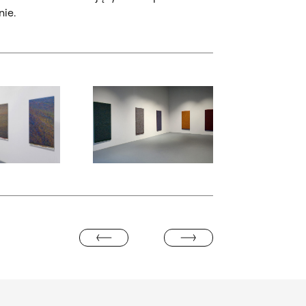
ie.
ialogowe, slajd numer: 4
Otwórz okno dialogowe, slajd numer: 5
PROF. HENRYK GOSTYŃSKI
DR MAREK KNAP