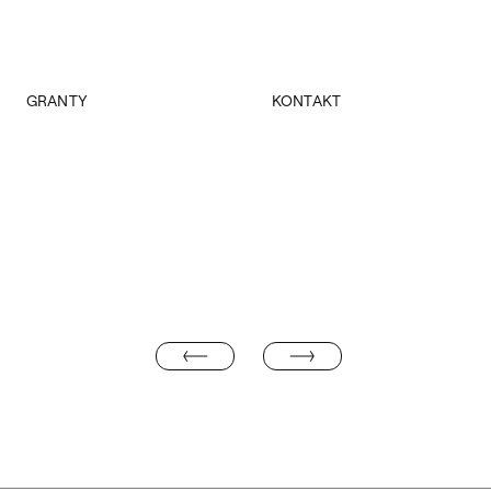
GRANTY
KONTAKT
Terytorium
Dziekanat
Wyposażenie pracowni grafiki artystycznej
Dziekani
Młodzi naukowcy
Kierownik obiektu
Nauka i projekty badawcze
Program „Ballady i romanse”
Akademia Otwarta – dorośli do sztuki 2025/2026
PROF. HENRYK GOSTYŃSKI
DR MAREK KNAP