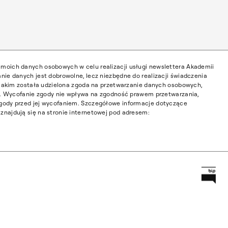
moich danych osobowych w celu realizacji usługi newslettera Akademii
nie danych jest dobrowolne, lecz niezbędne do realizacji świadczenia
w jakim została udzielona zgoda na przetwarzanie danych osobowych,
ia. Wycofanie zgody nie wpływa na zgodność prawem przetwarzania,
gody przed jej wycofaniem. Szczegółowe informacje dotyczące
najdują się na stronie internetowej pod adresem:
Prz
Główną